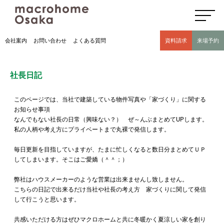
高気密高断熱住宅のマクロホーム大阪の社長日記(豊中市 モデルハウス有)
会社案内
お問い合わせ
よくある質問
資料請求
来場予約
社長日記
このページでは、当社で建築している物件写真や「家づくり」に関する
お知らせ事項
なんでもない社長の日常（興味ない？） ぜ～んぶまとめてUPします。
私の人柄や考え方にプライベートまで丸裸で発信します。
毎日更新を目指していますが、たまに忙しくなると数日分まとめてＵＰ
してしまいます。そこはご愛嬌（＾＾；）
弊社はハウスメーカーのような営業は出来ませんし致しません。
こちらの日記で出来るだけ当社や社長の考え方 家づくりに関して発信
して行こうと思います。
共感いただける方はぜひマクロホームと共に冬暖かく夏涼しい家を創り