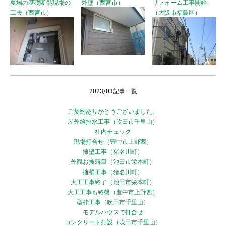
夏場の基礎断熱現場の
外壁（西宮市）
リフォーム工事開始
工夫（西宮市）
（大阪市福島区）
2023/03記事一覧
ご契約ありがとうございました。
屋外給排水工事（吹田市千里山）
社内チェック
現場打合せ（豊中市上野西）
擁壁工事（猪名川町）
外観お披露目（池田市栄本町）
擁壁工事（猪名川町）
大工工事終了（池田市栄本町）
大工工事も終盤（豊中市上野西）
型枠工事（吹田市千里山）
モデルハウスで打合せ
コンクリート打設（吹田市千里山）