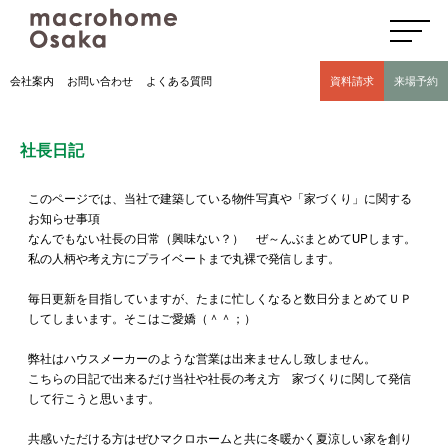
高気密高断熱住宅のマクロホーム大阪の社長日記(豊中市 モデルハウス有)
会社案内
お問い合わせ
よくある質問
資料請求
来場予約
社長日記
このページでは、当社で建築している物件写真や「家づくり」に関する
お知らせ事項
なんでもない社長の日常（興味ない？） ぜ～んぶまとめてUPします。
私の人柄や考え方にプライベートまで丸裸で発信します。
毎日更新を目指していますが、たまに忙しくなると数日分まとめてＵＰ
してしまいます。そこはご愛嬌（＾＾；）
弊社はハウスメーカーのような営業は出来ませんし致しません。
こちらの日記で出来るだけ当社や社長の考え方 家づくりに関して発信
して行こうと思います。
共感いただける方はぜひマクロホームと共に冬暖かく夏涼しい家を創り