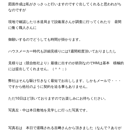
図面作成は私がさっさっと行いますのですぐ出してくれると思われがち
なのですが
現地で確認したり水道局まで設備屋さんが調査に行ってくれたり 昼間
に働く職人さんに
御願いするのでどうしても時間が掛かります。
ハウスメーカー時代も詳細見積りには1週間程度頂いておりましたし
見積りは（競合他社より）最後に出すのが鉄則なのでHMは基本 積極的
には提出してくれません。（＾＾；）
弊社はそんな駆け引きなく最短でお出しします。しかもメールで・・・
ですから他社のように契約を迫る事もありません。
ただ10日ほど頂いておりますのでお楽しみにお待ちください。
写真左・中は本日敷地を見学しに行った写真です。
写真右は 本日で退職される吉﨑さんから頂きました（なんで？ありが