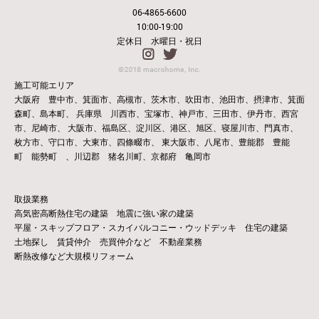
06-4865-6600
10:00-19:00
定休日 水曜日・祝日
施工可能エリア
大阪府 豊中市、箕面市、高槻市、茨木市、吹田市、池田市、摂津市、箕面
森町、島本町、
兵庫県 川西市、宝塚市、神戸市、三田市、伊丹市、西宮
市、尼崎市、
大阪市、福島区、淀川区、港区、旭区、寝屋川市、門真市、
枚方市、守口市、大東市、四條畷市、
東大阪市、八尾市、豊能郡 豊能
町 能勢町 、川辺郡 猪名川町、京都府 亀岡市
取扱業務
高気密高断熱住宅の建築 地震に強い家の建築
平屋・スキップフロア・スカイバルコニー・ウッドデッキ 住宅の建築
土地探し 賃貸仲介 売買仲介など 不動産業務
断熱改修など大規模リフォーム