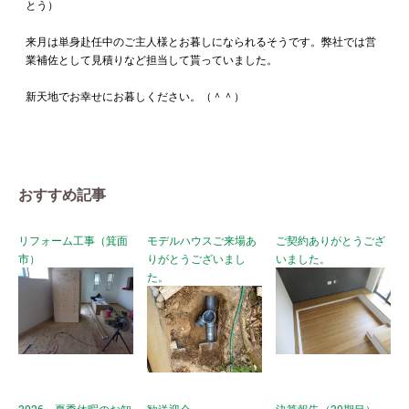
とう）
来月は単身赴任中のご主人様とお暮しになられるそうです。弊社では営
業補佐として見積りなど担当して貰っていました。
新天地でお幸せにお暮しください。（＾＾）
おすすめ記事
リフォーム工事（箕面
モデルハウスご来場あ
ご契約ありがとうござ
市）
りがとうございまし
いました。
た。
2026 夏季休暇のお知
歓送迎会
決算報告（20期目）