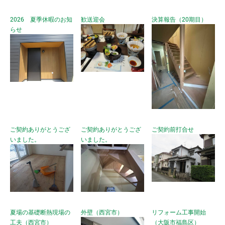
2026 夏季休暇のお知
歓送迎会
決算報告（20期目）
らせ
ご契約ありがとうござ
ご契約ありがとうござ
ご契約前打合せ
いました。
いました。
夏場の基礎断熱現場の
外壁（西宮市）
リフォーム工事開始
工夫（西宮市）
（大阪市福島区）