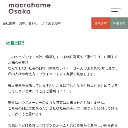
高気密高断熱住宅のマクロホーム大阪の社長日記(豊中市 モデルハウス有)
会社案内
お問い合わせ
よくある質問
資料請求
来場予約
社長日記
このページでは、当社で建築している物件写真や「家づくり」に関する
お知らせ事項
なんでもない社長の日常（興味ない？） ぜ～んぶまとめてUPします。
私の人柄や考え方にプライベートまで丸裸で発信します。
毎日更新を目指していますが、たまに忙しくなると数日分まとめてＵＰ
してしまいます。そこはご愛嬌（＾＾；）
弊社はハウスメーカーのような営業は出来ませんし致しません。
こちらの日記で出来るだけ当社や社長の考え方 家づくりに関して発信
して行こうと思います。
共感いただける方はぜひマクロホームと共に冬暖かく夏涼しい家を創り