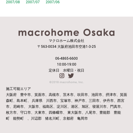
2007/08
2007/07
2007/06
マクロホーム株式会社
〒563-0034 大阪府池田市空港1-3-25
06-4865-6600
10:00-19:00
定休日 水曜日・祝日
施工可能エリア
大阪府 豊中市、箕面市、高槻市、茨木市、吹田市、池田市、摂津市、箕面
森町、島本町、
兵庫県 川西市、宝塚市、神戸市、三田市、伊丹市、西宮
市、尼崎市、
大阪市、福島区、淀川区、港区、旭区、寝屋川市、門真市、
枚方市、守口市、大東市、四條畷市、
東大阪市、八尾市、豊能郡 豊能
町 能勢町 、川辺郡 猪名川町、京都府 亀岡市