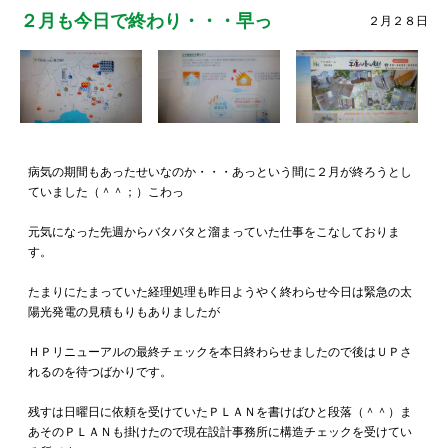
２月も今日で終わり・・・早っ
２月２８日
病気の期間もあったせいなのか・・・あっという間に２月が終ろうとし
ていました（＾＾；）こわっ
元気になった先週からバタバタと溜まっていた仕事をこなしておりま
す。
たまりにたまっていた経理処理も昨日ようやく終わらせ今日は緊急の太
陽光発電の見積もりもありましたが
ＨＰリニューアルの最終チェックを本日終わらせましたので後はＵＰさ
れるのを待つばかりです。
残すは日曜日に依頼を受けていたＰＬＡＮを書けばひと段落（＾＾）ま
あそのＰＬＡＮも掛けたので現在設計事務所に構造チェックを受けてい