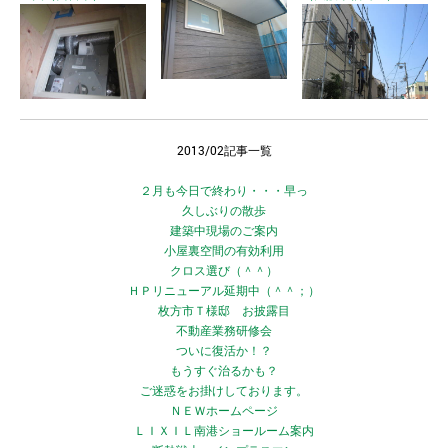
2013/02記事一覧
２月も今日で終わり・・・早っ
久しぶりの散歩
建築中現場のご案内
小屋裏空間の有効利用
クロス選び（＾＾）
ＨＰリニューアル延期中（＾＾；）
枚方市Ｔ様邸 お披露目
不動産業務研修会
ついに復活か！？
もうすぐ治るかも？
ご迷惑をお掛けしております。
ＮＥＷホームページ
ＬＩＸＩＬ南港ショールーム案内