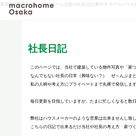
高気密高断熱住宅のマクロホーム大阪の社長日記(豊中市 モデルハウス有
社長日記
このページでは、当社で建築している物件写真や「家
なんでもない社長の日常（興味ない？） ぜ～んぶまと
私の人柄や考え方にプライベートまで丸裸で発信しま
毎日更新を目指していますが、たまに忙しくなると数
弊社はハウスメーカーのような営業は出来ませんし致
こちらの日記で出来るだけ当社や社長の考え方 家づ