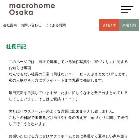
高気密高断熱住宅のマクロホーム大阪の社長日記(豊中市 モデルハウス有)
会社案内
お問い合わせ
よくある質問
資料請求
来場予約
社長日記
このページでは、当社で建築している物件写真や「家づくり」に関する
お知らせ事項
なんでもない社長の日常（興味ない？） ぜ～んぶまとめてUPします。
私の人柄や考え方にプライベートまで丸裸で発信します。
毎日更新を目指していますが、たまに忙しくなると数日分まとめてＵＰ
してしまいます。そこはご愛嬌（＾＾；）
弊社はハウスメーカーのような営業は出来ませんし致しません。
こちらの日記で出来るだけ当社や社長の考え方 家づくりに関して発信
して行こうと思います。
共感いただける方はぜひマクロホームと共に冬暖かく夏涼しい家を創り