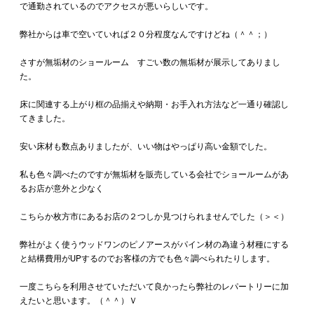
で通勤されているのでアクセスが悪いらしいです。
弊社からは車で空いていれば２０分程度なんですけどね（＾＾；）
さすが無垢材のショールーム すごい数の無垢材が展示してありまし
た。
床に関連する上がり框の品揃えや納期・お手入れ方法など一通り確認し
てきました。
安い床材も数点ありましたが、いい物はやっぱり高い金額でした。
私も色々調べたのですが無垢材を販売している会社でショールームがあ
るお店が意外と少なく
こちらか枚方市にあるお店の２つしか見つけられませんでした（＞＜）
弊社がよく使うウッドワンのピノアースがパイン材の為違う材種にする
と結構費用がUPするのでお客様の方でも色々調べられたりします。
一度こちらを利用させていただいて良かったら弊社のレパートリーに加
えたいと思います。（＾＾）Ｖ