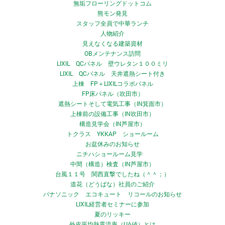
無垢フローリングドットコム
熊モン発見
スタッフ全員で中華ランチ
人物紹介
見えなくなる建築資材
OBメンテナンス訪問
LIXIL QCパネル 壁ウレタン１００ミリ
LIXIL QCパネル 天井遮熱シート付き
上棟 FP＋LIXILコラボパネル
FP床パネル（吹田市）
遮熱シートそして電気工事（IN箕面市）
上棟前の設備工事（IN吹田市）
構造見学会（IN芦屋市）
トクラス YKKAP ショールーム
お盆休みのお知らせ
ニチハショールーム見学
中間（構造）検査（IN芦屋市）
台風１１号 関西直撃でしたね（＾＾；）
道花（どうばな）社員のご紹介
パナソニック エコキュート リコールのお知らせ
LIXIL経営者セミナーに参加
夏のリッキー
外皮平均熱貫流率（UA値）とは