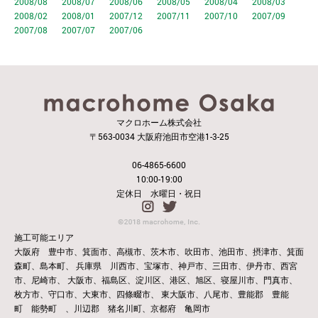
2008/08
2008/07
2008/06
2008/05
2008/04
2008/03
2008/02
2008/01
2007/12
2007/11
2007/10
2007/09
2007/08
2007/07
2007/06
マクロホーム株式会社
〒563-0034 大阪府池田市空港1-3-25
06-4865-6600
10:00-19:00
定休日 水曜日・祝日
施工可能エリア
大阪府 豊中市、箕面市、高槻市、茨木市、吹田市、池田市、摂津市、箕面
森町、島本町、
兵庫県 川西市、宝塚市、神戸市、三田市、伊丹市、西宮
市、尼崎市、
大阪市、福島区、淀川区、港区、旭区、寝屋川市、門真市、
枚方市、守口市、大東市、四條畷市、
東大阪市、八尾市、豊能郡 豊能
町 能勢町 、川辺郡 猪名川町、京都府 亀岡市