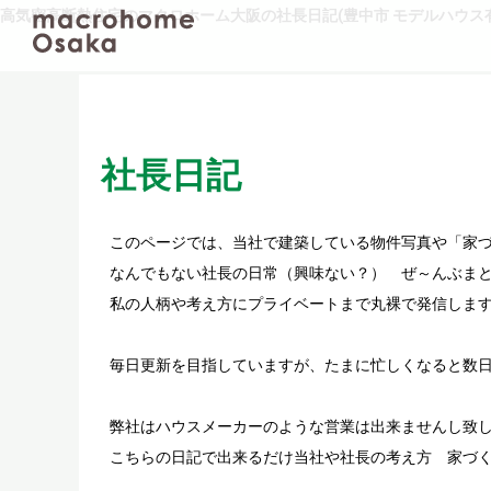
高気密高断熱住宅のマクロホーム大阪の社長日記(豊中市 モデルハウス有
社長日記
このページでは、当社で建築している物件写真や「家
なんでもない社長の日常（興味ない？） ぜ～んぶまと
私の人柄や考え方にプライベートまで丸裸で発信しま
毎日更新を目指していますが、たまに忙しくなると数
弊社はハウスメーカーのような営業は出来ませんし致
こちらの日記で出来るだけ当社や社長の考え方 家づ