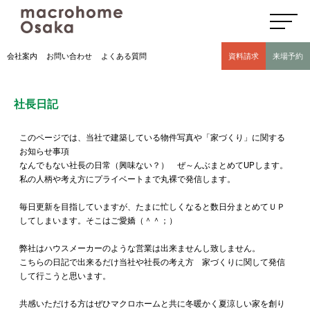
高気密高断熱住宅のマクロホーム大阪の社長日記(豊中市 モデルハウス有)
会社案内
お問い合わせ
よくある質問
資料請求
来場予約
社長日記
このページでは、当社で建築している物件写真や「家づくり」に関する
お知らせ事項
なんでもない社長の日常（興味ない？） ぜ～んぶまとめてUPします。
私の人柄や考え方にプライベートまで丸裸で発信します。
毎日更新を目指していますが、たまに忙しくなると数日分まとめてＵＰ
してしまいます。そこはご愛嬌（＾＾；）
弊社はハウスメーカーのような営業は出来ませんし致しません。
こちらの日記で出来るだけ当社や社長の考え方 家づくりに関して発信
して行こうと思います。
共感いただける方はぜひマクロホームと共に冬暖かく夏涼しい家を創り