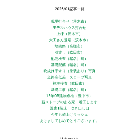
2026/01記事一覧
現場打合せ（茨木市）
モデルハウス打合せ
上棟（茨木市）
大工さん登場（茨木市）
地鎮祭（高槻市）
引渡し（吹田市）
配筋検査（猪名川町）
基礎配筋（猪名川町）
吹抜け手すり（塗装あり）写真
道路高低差 スロープ写真
施主検査（吹田市）
基礎工事（猪名川町）
15年OB建物点検（豊中市）
薪ストーブのある家 着工します
澄家1階床 吹き出し口
今年も値上げラッシュ
あけましておめでとうございます。