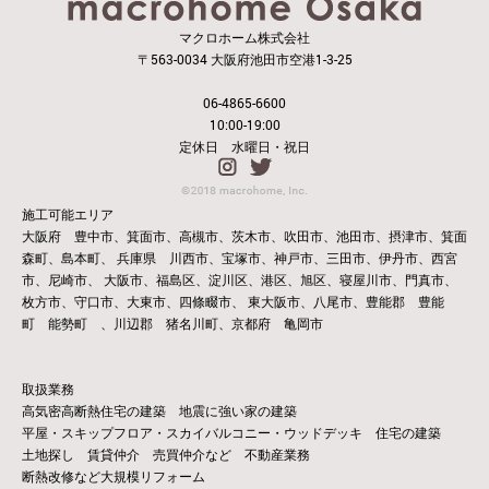
マクロホーム株式会社
〒563-0034 大阪府池田市空港1-3-25
06-4865-6600
10:00-19:00
定休日 水曜日・祝日
施工可能エリア
大阪府 豊中市、箕面市、高槻市、茨木市、吹田市、池田市、摂津市、箕面
森町、島本町、
兵庫県 川西市、宝塚市、神戸市、三田市、伊丹市、西宮
市、尼崎市、
大阪市、福島区、淀川区、港区、旭区、寝屋川市、門真市、
枚方市、守口市、大東市、四條畷市、
東大阪市、八尾市、豊能郡 豊能
町 能勢町 、川辺郡 猪名川町、京都府 亀岡市
取扱業務
高気密高断熱住宅の建築 地震に強い家の建築
平屋・スキップフロア・スカイバルコニー・ウッドデッキ 住宅の建築
土地探し 賃貸仲介 売買仲介など 不動産業務
断熱改修など大規模リフォーム