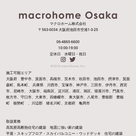
マクロホーム株式会社
〒563-0034 大阪府池田市空港1-3-25
06-4865-6600
10:00-19:00
定休日 水曜日・祝日
施工可能エリア
大阪府 豊中市、箕面市、高槻市、茨木市、吹田市、池田市、摂津市、箕面
森町、島本町、
兵庫県 川西市、宝塚市、神戸市、三田市、伊丹市、西宮
市、尼崎市、
大阪市、福島区、淀川区、港区、旭区、寝屋川市、門真市、
枚方市、守口市、大東市、四條畷市、
東大阪市、八尾市、豊能郡 豊能
町 能勢町 、川辺郡 猪名川町、京都府 亀岡市
取扱業務
高気密高断熱住宅の建築 地震に強い家の建築
平屋・スキップフロア・スカイバルコニー・ウッドデッキ 住宅の建築