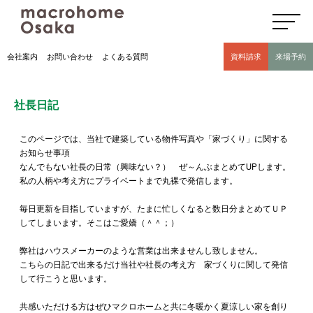
高気密高断熱住宅のマクロホーム大阪の社長日記(豊中市 モデルハウス有)
会社案内
お問い合わせ
よくある質問
資料請求
来場予約
社長日記
このページでは、当社で建築している物件写真や「家づくり」に関する
お知らせ事項
なんでもない社長の日常（興味ない？） ぜ～んぶまとめてUPします。
私の人柄や考え方にプライベートまで丸裸で発信します。
毎日更新を目指していますが、たまに忙しくなると数日分まとめてＵＰ
してしまいます。そこはご愛嬌（＾＾；）
弊社はハウスメーカーのような営業は出来ませんし致しません。
こちらの日記で出来るだけ当社や社長の考え方 家づくりに関して発信
して行こうと思います。
共感いただける方はぜひマクロホームと共に冬暖かく夏涼しい家を創り