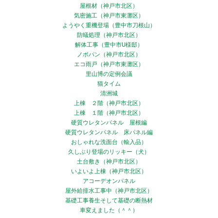
屋根材（神戸市北区）
気密施工（神戸市東灘区）
ようやく重機登場（豊中市刀根山）
防蟻処理（神戸市北区）
解体工事（豊中市U様邸）
ノボパン（神戸市北区）
エコ雨戸（神戸市東灘区）
里山博の定例会議
猫タイム
清洲城
上棟 ２階（神戸市北区）
上棟 １階（神戸市北区）
硬質ウレタンパネル 屋根編
硬質ウレタンパネル 床パネル編
おしゃれな洗面台（輸入品）
久しぶり登場のリッキー（犬）
土台敷き（神戸市北区）
いよいよ上棟（神戸市北区）
アコーデオンパネル
屋外給排水工事中（神戸市北区）
基礎工事養生そして基礎の断熱材
車変えました（＾＾）