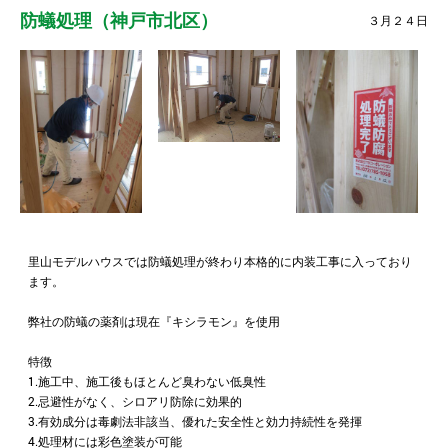
防蟻処理（神戸市北区）
３月２４日
里山モデルハウスでは防蟻処理が終わり本格的に内装工事に入っており
ます。
弊社の防蟻の薬剤は現在『キシラモン』を使用
特徴
1.施工中、施工後もほとんど臭わない低臭性
2.忌避性がなく、シロアリ防除に効果的
3.有効成分は毒劇法非該当、優れた安全性と効力持続性を発揮
4.処理材には彩色塗装が可能